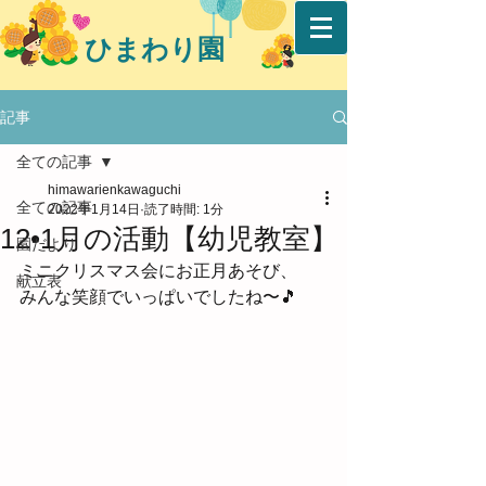
ひまわり園
記事
全ての記事
himawarienkawaguchi
全ての記事
2022年1月14日
読了時間: 1分
12•1月の活動【幼児教室】
園だより
ミニクリスマス会にお正月あそび、
献立表
みんな笑顔でいっぱいでしたね〜🎵